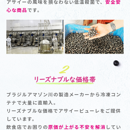
アサイーの風味を損なわない低温殺菌で、
安全安
心な商品
です。
ブラジルアマゾン川の製造メーカーから冷凍コン
テナで大量に直輸入。
リーズナブルな価格でアサイーピューレをご提供
しています。
飲食店でお困りの
原価が上がる不安を解消
してい