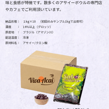
味と食感が特徴です。数多くのアサイーボウルの
専門店
やカフェでご利用頂いています。
納品形態：
１kg×10 （初回のみサンプル1kgで出荷可）
濃度 ：
14％以上（グロッソ）
原産地 ：
ブラジル（アマゾン川）
配送温度：
冷凍
原材料名：
アサイー/クエン酸